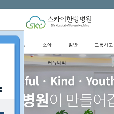
여성
소아
일반
교통사고
커뮤니티