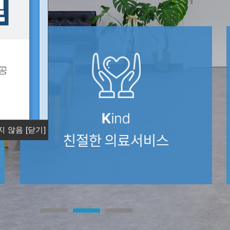
열지 않음
[닫기]