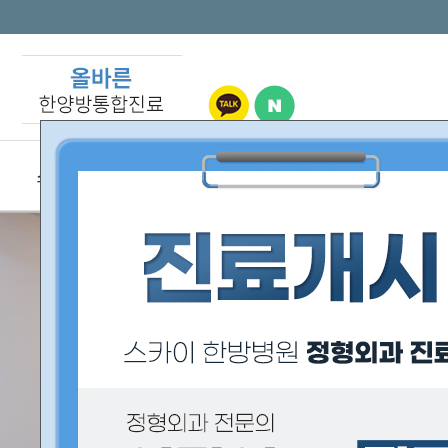
스카이한방병원
통증
소화기·호흡기